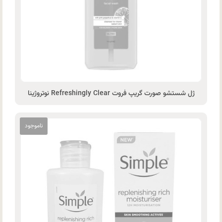
ژل شستشو صورت گریپ فروت Refreshingly Clear نوتروژینا