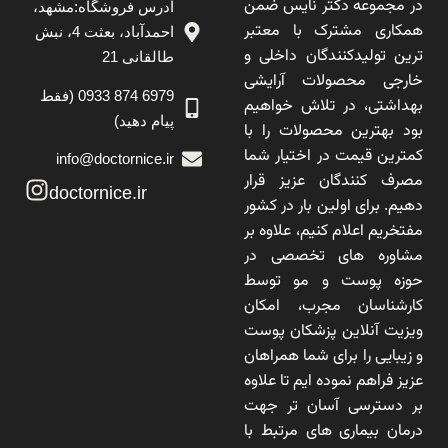
در مجموعه دکتر نایس ضمن
آدرس فروشگاه:مشهد،
همکاری مشترک با معتبر
احمدآباد، بعثت 4، نبش
ترین تولیدکنندگان داخلی و
طالقانی 21
خارجی محصولات آرایشی
6979 874 0933 (فقط
بهداشتی، در تلاش خواهیم
پیام دهید)
بود بهترین محصولات را با
کمترین قیمت در اختیار شما
info@doctornice.ir
مصرف کنندگان عزیز قرار
doctornice.ir
دهیم. برای اولین بار در کشور
مفتخریم اعلام کنیم، علاوه بر
مشاوره های تخصصی در
حوزه پوست و مو توسط
کارشناسان مجرب، امکان
ویزیت آنلاین پزشکان پوست
و زیبایی را برای شما همراهان
عزیز فراهم نموده ایم تا علاوه
بر دسترسی آسان تر جهت
درمان بیماری های مرتبط با