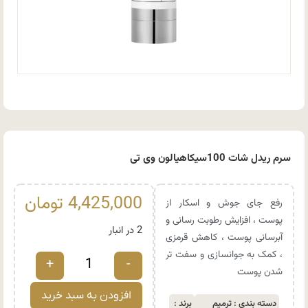
سرم ریدل شات 100سیکاهیالون وی تی
4,425,000
تومان
رفع جای جوش و اسکار از
پوست ، افزایش رطوبت رسانی و
2 در انبار
آبرسانی پوست ، کاهش قرمزی
، کمک به جوانسازی و سفت تر
+
-
شدن پوست
افزودن به سبد خرید
دسته بندی :
ترمیم
برند :