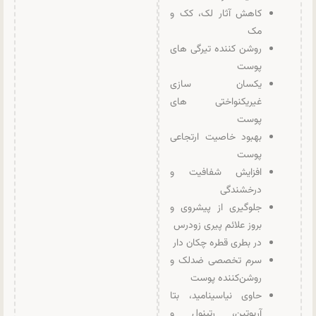
کاهش آثار لک، کک و
مک
روشن کننده تیرگی های
پوست
یکسان سازی
غیریکنواختی های
پوست
بهبود خاصیت ارتجاعی
پوست
افزایش شفافیت و
درخشندگی
جلوگیری از پیشروی و
بروز علائم پیری زودرس
در بطری قطره چکان دار
سرم تخصصی ضدلک و
روشن‌کننده پوست
حاوی نیاسینامید، بتا
آربوتین، رتینول و