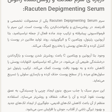
Racuten Depigmenting Serum:
سرم Racuten Depigmenting Serum یکی از محصولات تخصصی و
قدرتمند در روشن‌سازی و یکنواخت‌کردن رنگ پوست است. این سرم با
فرمولاسیونی پیشرفته و ترکیب چند ماده فعال از جمله نیاسینامید، بتا
آربوتین، رتینول، ویتامین C و الیگوپپتید، روند تولید ملانین در پوست را
کنترل کرده و لک‌های پوستی را به‌تدریج کمرنگ می‌کند.
وجود بتا آربوتین و ویتامین C باعث روشن‌تر شدن پوست و بازگرداندن
درخشندگی طبیعی آن می‌شود، در حالی که نیاسینامید التهابات پوستی را
کاهش داده و به بهبود بافت پوست کمک می‌کند. ترکیب رتینول نیز
سلول‌های مرده را از سطح پوست حذف کرده و بازسازی سلولی را تسریع
می‌نماید.
این سرم سبک با جذب سریع، بدون ایجاد چربی یا چسبندگی، به عمق
پوست نفوذ کرده و آن را صاف، شفاف و روشن‌تر می‌سازد. استفاده
منظم از آن باعث کاهش لک‌های قدیمی، جلوگیری از ایجاد لک‌های جدید
و بهبود تیرگی ناشی از آفتاب، جوش یا افزایش سن می‌شود.