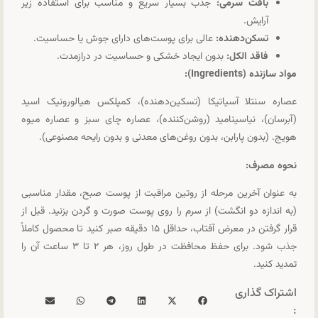
بافت سرمی:
جذب بسیار سریع و مناسب برای استفاده زیر
آرایش.
تسکن‌دهنده:
عالی برای پوست‌های دارای جوش یا حساسیت.
فاقد الکل:
بدون ایجاد خشکی و حساسیت در درازمدت.
مواد سازنده (Ingredients):
عصاره سنتلا آسیاتیکا (تسکین‌دهنده)، کمپلکس هیالورونیک اسید
(آبرسان)، نیاسینامید (روشن‌کننده)، عصاره چای سبز و عصاره میوه
هویج. (بدون پارابن، بدون روغن‌های معدنی و بدون رایحه مصنوعی).
نحوه مصرف:
به عنوان آخرین مرحله از روتین مراقبت از پوست صبح، مقدار مناسبی
(به اندازه دو انگشت) از سرم را روی پوست صورت و گردن بزنید. قبل از
قرار گرفتن در معرض آفتاب، حداقل ۱۵ دقیقه صبر کنید تا محصول کاملاً
جذب شود. برای حفظ محافظت در طول روز، هر ۲ تا ۳ ساعت آن را
تمدید کنید.
اشتراک گذاری
: