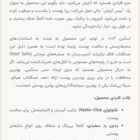
جزو افرادی هستید که آرایش می‌کنید، باید بگویم این محصول به عنوان
یک “بیس آرایش” عالی عمل می‌کند؛ زیرا پوست را یکدست و مرطوب کرده
و باعث می‌شود کرم‌پودر یا پنکیک روی صورت شما کاملاً صاف بنشیند و
در طول روز دچار ترک‌خوردگی نشود.
اسکین ۱۰۰۴ در تولید این محصول به شدت به استانداردهای
محیط‌زیستی و سلامت پوست پایبند بوده است؛ به همین دلیل این
ضدآفتاب فاقد ترکیبات آسیب‌رسان به صخره‌های مرجانی (Reef Safe)
است و عاری از رایحه‌های مصنوعی یا الکل‌های تحریک‌کننده می‌باشد. اگر
به دنبال محصولی هستید که بدون ایجاد حس سنگینی، بهترین
محافظت را در برابر پیری زودرس پوست ارائه دهد، ضدآفتاب هیالو-
سیکا بی‌شک یکی از بهترین سرمایه‌گذاری‌های روتین پوستی شماست.
نکات کلیدی محصول:
تکنولوژی Hyalu-Cica:
ترکیب آبرسان و التیام‌بخش برای سلامت
پوست.
بدون رد سفیدی:
کاملاً بی‌رنگ و شفاف روی انواع تناژهای
پوستی.