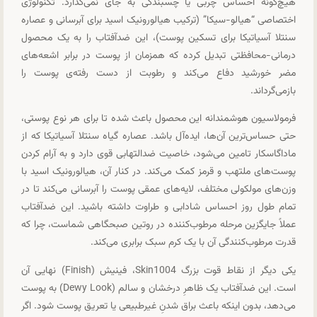
هیچ‌گونه احساس چربی یا چسبندگی به جای نمی‌گذارد. تکنولوژی
اختصاصی “هیالو-سیکا” (ترکیب هیالورونیک اسید برای آبرسانی و عصاره
سنتلا آسیاتیکا برای تسکین پوست)، این ضدآفتاب را به یک محصول
درمانی-محافظتی تبدیل کرده که همزمان از پوست در برابر اشعه‌های
مضر خورشید دفاع می‌کند و رطوبت از دست رفته‌ی پوست را
بازمی‌گرداند.
فرمولاسیون هوشمندانه این محصول باعث شده تا برای هر نوع پوستی،
حتی حساس‌ترین آن‌ها، ایده‌آل باشد. عصاره گیاه سنتلا آسیاتیکا که از
ماداگاسکار تامین می‌شود، خاصیت ضدالتهابی قوی دارد و به آرام کردن
پوست‌های ملتهب و قرمز کمک می‌کند. در کنار آن، هیالورونیک اسید با
وزن‌های مولکولی مختلف، لایه‌های عمقی پوست را آبرسانی می‌کند تا در
تمام طول روز احساس شادابی و طراوت داشته باشید. این ضدآفتاب
عملاً جایگزین مرحله مرطوب‌کننده در روتین صبحگاهی شماست، چرا که
قدرت مرطوب‌کنندگی آن با یک کرم سبک برابری می‌کند.
یکی دیگر از نقاط قوت بزرگ Skin1004، فینیش (Finish) نهایی آن
است. این ضدآفتاب یک ظاهرِ درخشان و سالم (Dewy Look) به پوست
می‌دهد، بدون اینکه باعث براق شدنِ غیرطبیعی یا تعریق پوست شود. اگر