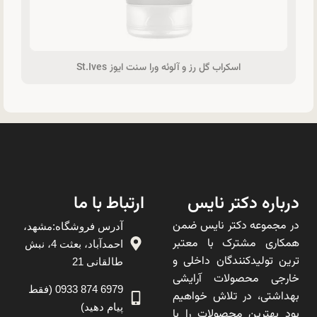
اسکراب گل رز و آلوئه ورا سنت ایوز St.Ives
درباره دکتر نایس
ارتباط با ما
در مجموعه دکتر نایس ضمن
آدرس فروشگاه:مشهد،
همکاری مشترک با معتبر
احمدآباد، بعثت 4، نبش
ترین تولیدکنندگان داخلی و
طالقانی 21
خارجی محصولات آرایشی
6979 874 0933 (فقط
بهداشتی، در تلاش خواهیم
پیام دهید)
بود بهترین محصولات را با