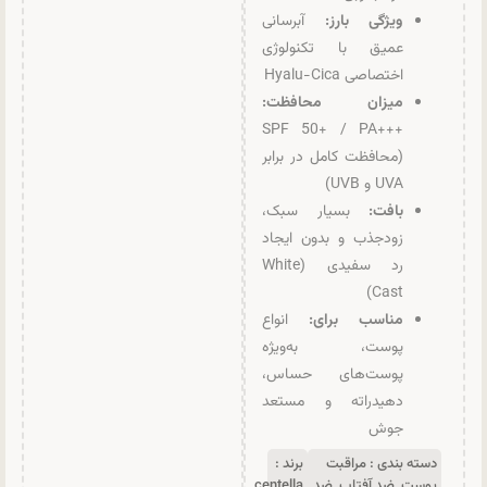
ویژگی بارز:
آبرسانی
عمیق با تکنولوژی
اختصاصی Hyalu-Cica
میزان محافظت:
+++SPF 50+ / PA
(محافظت کامل در برابر
UVA و UVB)
بافت:
بسیار سبک،
زودجذب و بدون ایجاد
رد سفیدی (White
Cast)
مناسب برای:
انواع
پوست، به‌ویژه
پوست‌های حساس،
دهیدراته و مستعد
جوش
دسته بندی :
مراقبت
برند :
پوست
,
ضد آفتاب
,
ضد
centella