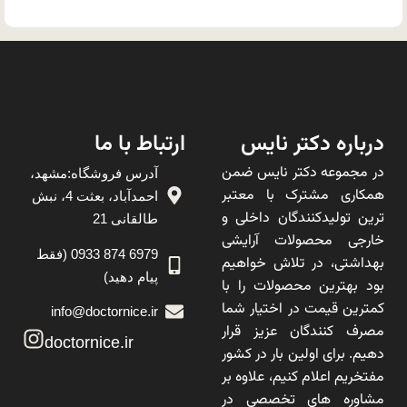
درباره دکتر نایس
ارتباط با ما
در مجموعه دکتر نایس ضمن
آدرس فروشگاه:مشهد،
همکاری مشترک با معتبر
احمدآباد، بعثت 4، نبش
ترین تولیدکنندگان داخلی و
طالقانی 21
خارجی محصولات آرایشی
6979 874 0933 (فقط
بهداشتی، در تلاش خواهیم
پیام دهید)
بود بهترین محصولات را با
کمترین قیمت در اختیار شما
info@doctornice.ir
مصرف کنندگان عزیز قرار
doctornice.ir
دهیم. برای اولین بار در کشور
مفتخریم اعلام کنیم، علاوه بر
مشاوره های تخصصی در