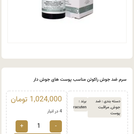
سرم ضد جوش راکوتن مناسب پوست های جوش دار
1,024,000
تومان
دسته بندی :
ضد
برند :
جوش
,
مراقبت
racuten
4 در انبار
پوست
+
-