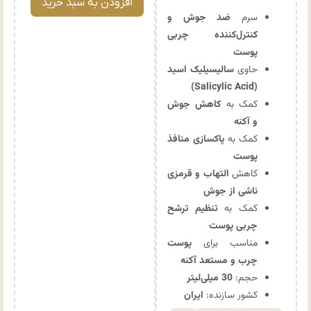
افزودن به سبد خرید
سرم
ضد جوش و
کنترل‌کننده چربی
پوست
حاوی
سالیسیلیک اسید
(Salicylic Acid)
کمک به
کاهش جوش
و آکنه
کمک به
پاکسازی منافذ
پوست
کاهش
التهاب و قرمزی
ناشی از جوش
کمک به
تنظیم ترشح
چربی پوست
مناسب برای
پوست
چرب و مستعد آکنه
حجم:
30 میلی‌لیتر
کشور سازنده:
ایران