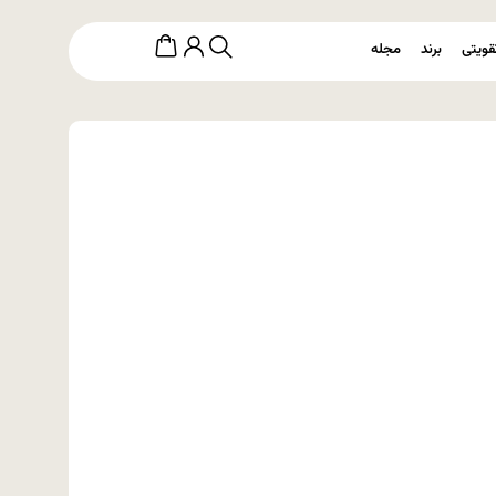
قویتی
برند
مجله