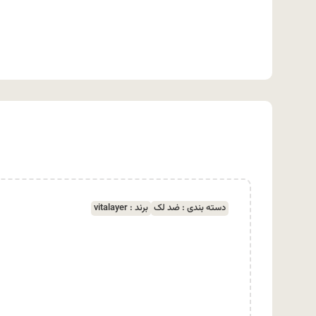
دسته بندی :
ضد لک
برند :
vitalayer