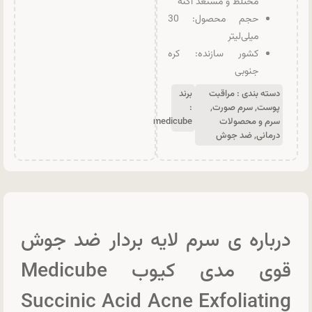
مختلط و مستعد آکنه
حجم محصول: 30
میلی‌لیتر
کشور سازنده: کره
جنوبی
دسته بندی :
مراقبت
برند
پوست
,
سرم صورت
,
:
سرم و محصولات
medicube
درمانی
,
ضد جوش
درباره ی سرم لایه بردار ضد جوش
قوی مدی کیوب Medicube
Succinic Acid Acne Exfoliating