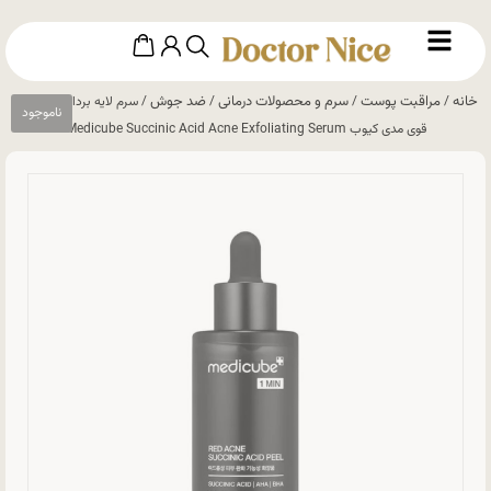
خانه
مراقبت پوست
سرم و محصولات درمانی
ضد جوش
/
/
/
/ سرم لایه بردار ضد جوش
قوی مدی کیوب Medicube Succinic Acid Acne Exfoliating Serum