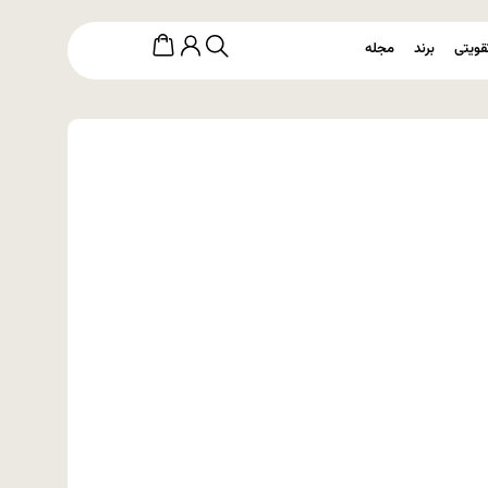
قویتی
برند
مجله