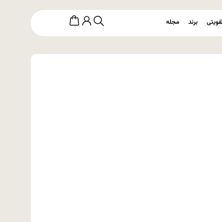
قویتی
برند
مجله