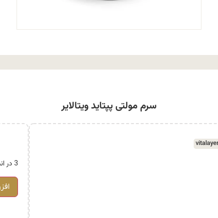
سرم مولتی پپتاید ویتالایر
vitalaye
3 در انبار
افز