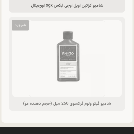
شامپو کراتین اویل اوجی ایکس ogx اورجینال
شامپو فیتو ولوم فرانسوی 250 میل (حجم دهنده مو)