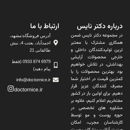
درباره دکتر نایس
ارتباط با ما
در مجموعه دکتر نایس ضمن
آدرس فروشگاه:مشهد،
همکاری مشترک با معتبر
احمدآباد، بعثت 4، نبش
ترین تولیدکنندگان داخلی و
طالقانی 21
خارجی محصولات آرایشی
6979 874 0933 (فقط
بهداشتی، در تلاش خواهیم
پیام دهید)
بود بهترین محصولات را با
کمترین قیمت در اختیار شما
info@doctornice.ir
مصرف کنندگان عزیز قرار
doctornice.ir
دهیم. برای اولین بار در کشور
مفتخریم اعلام کنیم، علاوه بر
مشاوره های تخصصی در
حوزه پوست و مو توسط
کارشناسان مجرب، امکان
ویزیت آنلاین پزشکان پوست