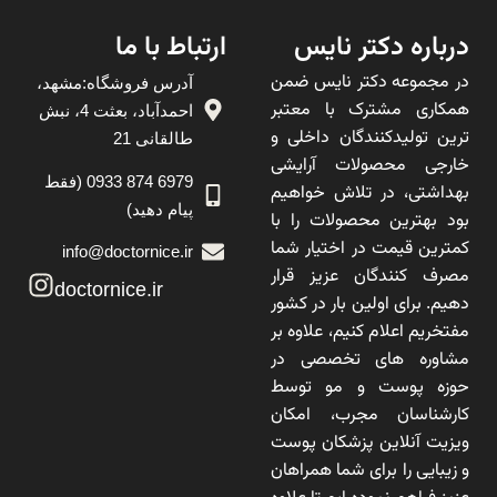
درباره دکتر نایس
ارتباط با ما
در مجموعه دکتر نایس ضمن
آدرس فروشگاه:مشهد،
همکاری مشترک با معتبر
احمدآباد، بعثت 4، نبش
ترین تولیدکنندگان داخلی و
طالقانی 21
خارجی محصولات آرایشی
6979 874 0933 (فقط
بهداشتی، در تلاش خواهیم
پیام دهید)
بود بهترین محصولات را با
کمترین قیمت در اختیار شما
info@doctornice.ir
مصرف کنندگان عزیز قرار
doctornice.ir
دهیم. برای اولین بار در کشور
مفتخریم اعلام کنیم، علاوه بر
مشاوره های تخصصی در
حوزه پوست و مو توسط
کارشناسان مجرب، امکان
ویزیت آنلاین پزشکان پوست
و زیبایی را برای شما همراهان