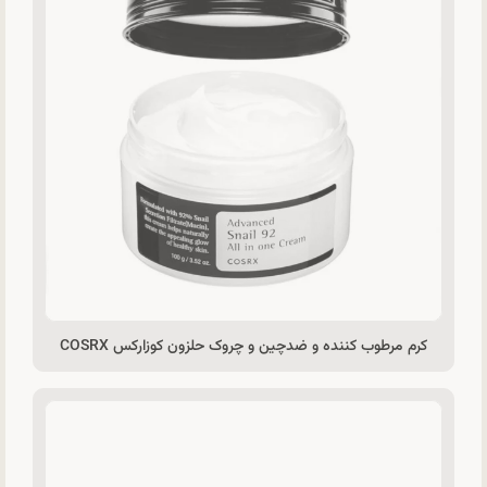
کرم مرطوب کننده و ضدچین و چروک حلزون کوزارکس COSRX