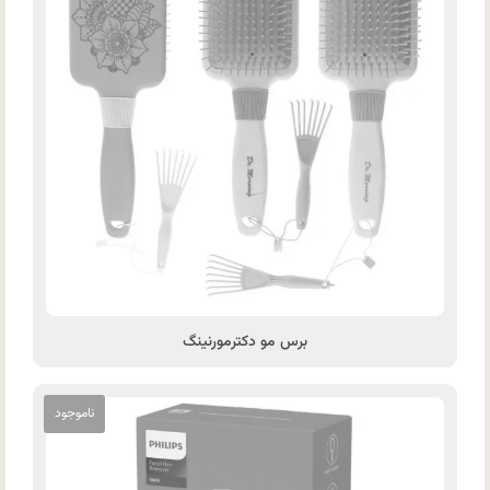
برس مو دکترمورنینگ