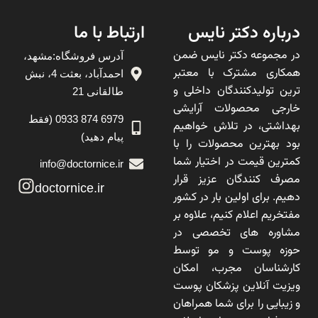
درباره دکتر نایس
ارتباط با ما
در مجموعه دکتر نایس ضمن
آدرس فروشگاه:مشهد،
همکاری مشترک با معتبر
احمدآباد، بعثت 4، نبش
ترین تولیدکنندگان داخلی و
طالقانی 21
خارجی محصولات آرایشی
6979 874 0933 (فقط
بهداشتی، در تلاش خواهیم
پیام دهید)
بود بهترین محصولات را با
کمترین قیمت در اختیار شما
info@doctornice.ir
مصرف کنندگان عزیز قرار
doctornice.ir
دهیم. برای اولین بار در کشور
مفتخریم اعلام کنیم، علاوه بر
مشاوره های تخصصی در
حوزه پوست و مو توسط
کارشناسان مجرب، امکان
ویزیت آنلاین پزشکان پوست
و زیبایی را برای شما همراهان