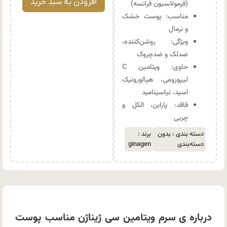
افزودن به سبد خرید
(فرمولاسیون فرانسه)
مناسب: پوست خشک
و نرمال
ویژگی: روشن‌کننده،
ضدلک و ضدچروک
حاوی: ویتامین C
لیپوزومی، هیالورونیک
اسید، نیاسینامید
فاقد: پارابن، الکل و
چربی
دسته بندی :
بدون
برند :
دسته‌بندی
ginagen
درباره ی سرم ویتامین سی ژیناژن مناسب پوست