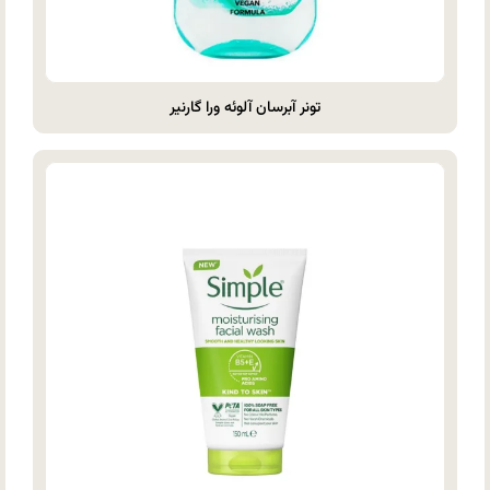
تونر آبرسان آلوئه ورا گارنیر