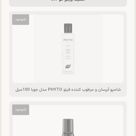
شامپو آبرسان و مرطوب کننده فیتو PHYTO مدل جوبا 100میل