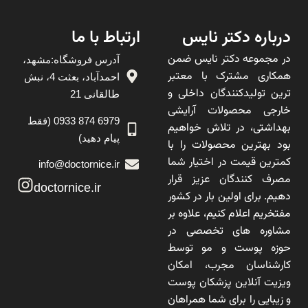
درباره دکتر نایس
ارتباط با ما
در مجموعه دکتر نایس ضمن
آدرس فروشگاه:مشهد،
همکاری مشترک با معتبر
احمدآباد، بعثت 4، نبش
ترین تولیدکنندگان داخلی و
طالقانی 21
خارجی محصولات آرایشی
6979 874 0933 (فقط
بهداشتی، در تلاش خواهیم
پیام دهید)
بود بهترین محصولات را با
کمترین قیمت در اختیار شما
info@doctornice.ir
مصرف کنندگان عزیز قرار
doctornice.ir
دهیم. برای اولین بار در کشور
مفتخریم اعلام کنیم، علاوه بر
مشاوره های تخصصی در
حوزه پوست و مو توسط
کارشناسان مجرب، امکان
ویزیت آنلاین پزشکان پوست
و زیبایی را برای شما همراهان