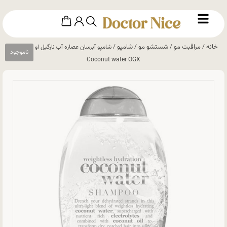
خانه
مراقبت مو
شستشو مو
شامپو
/
/
/
/ شامپو آبرسان عصاره آب نارگیل او جی ایکس
Coconut water OGX