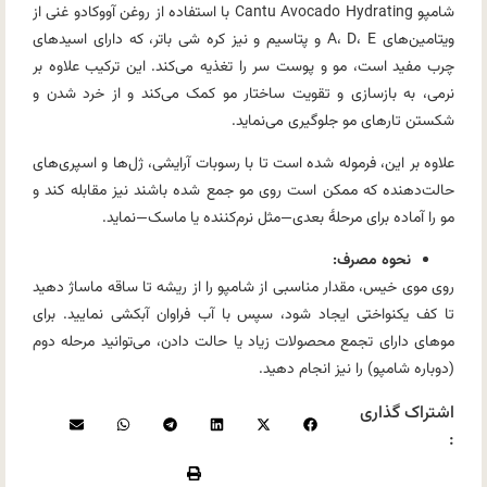
شامپو Cantu Avocado Hydrating با استفاده از روغن آووکادو غنی از
ویتامین‌های A، D، E و پتاسیم و نیز کره شی باتر، که دارای اسیدهای
چرب مفید است، مو و پوست سر را تغذیه می‌کند. این ترکیب علاوه بر
نرمی، به بازسازی و تقویت ساختار مو کمک می‌کند و از خرد شدن و
شکستن تارهای مو جلوگیری می‌نماید.
علاوه بر این، فرموله شده است تا با رسوبات آرایشی، ژل‌ها و اسپری‌های
حالت‌دهنده که ممکن است روی مو جمع شده باشند نیز مقابله کند و
مو را آماده برای مرحلهٔ بعدی—مثل نرم‌کننده یا ماسک—نماید.
نحوه مصرف:
روی موی خیس، مقدار مناسبی از شامپو را از ریشه تا ساقه ماساژ دهید
تا کف یکنواختی ایجاد شود، سپس با آب فراوان آبکشی نمایید. برای
موهای دارای تجمع محصولات زیاد یا حالت دادن، می‌توانید مرحله دوم
(دوباره شامپو) را نیز انجام دهید.
اشتراک گذاری
: