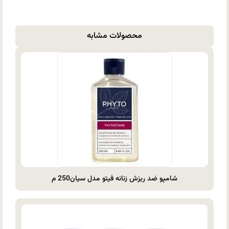
محصولات مشابه
شامپو ضد ریزش زنانه فیتو مدل سیان250 م