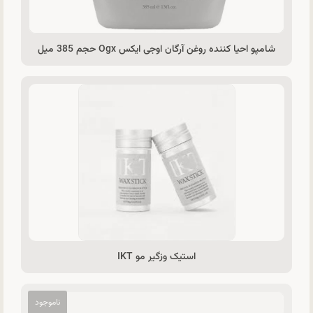
شامپو احیا کننده روغن آرگان اوجی ایکس Ogx حجم 385 میل
استیک وزگیر مو IKT