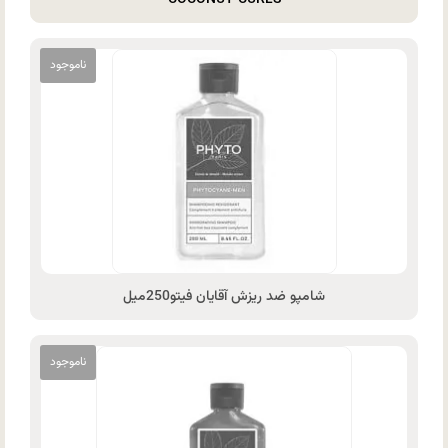
شامپو ضد ریزش آقایان فیتو250میل