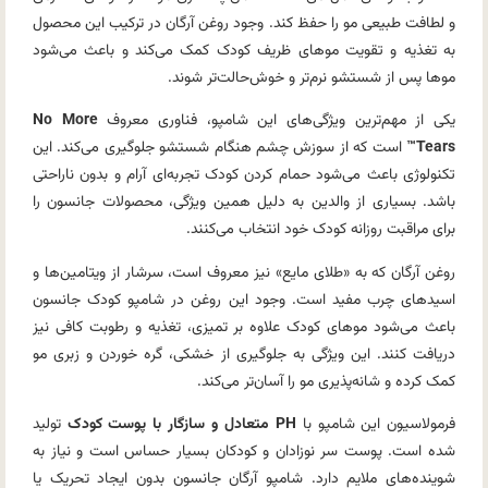
و لطافت طبیعی مو را حفظ کند. وجود روغن آرگان در ترکیب این محصول
به تغذیه و تقویت موهای ظریف کودک کمک می‌کند و باعث می‌شود
موها پس از شستشو نرم‌تر و خوش‌حالت‌تر شوند.
یکی از مهم‌ترین ویژگی‌های این شامپو، فناوری معروف
No More
Tears™
است که از سوزش چشم هنگام شستشو جلوگیری می‌کند. این
تکنولوژی باعث می‌شود حمام کردن کودک تجربه‌ای آرام و بدون ناراحتی
باشد. بسیاری از والدین به دلیل همین ویژگی، محصولات جانسون را
برای مراقبت روزانه کودک خود انتخاب می‌کنند.
روغن آرگان که به «طلای مایع» نیز معروف است، سرشار از ویتامین‌ها و
اسیدهای چرب مفید است. وجود این روغن در شامپو کودک جانسون
باعث می‌شود موهای کودک علاوه بر تمیزی، تغذیه و رطوبت کافی نیز
دریافت کنند. این ویژگی به جلوگیری از خشکی، گره خوردن و زبری مو
کمک کرده و شانه‌پذیری مو را آسان‌تر می‌کند.
فرمولاسیون این شامپو با
PH متعادل و سازگار با پوست کودک
تولید
شده است. پوست سر نوزادان و کودکان بسیار حساس است و نیاز به
شوینده‌های ملایم دارد. شامپو آرگان جانسون بدون ایجاد تحریک یا