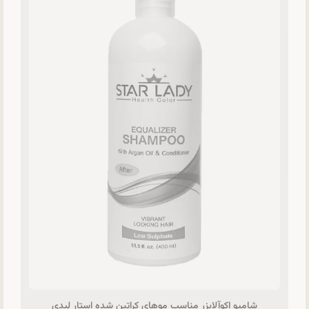
شامپو اکوآلایزر مناسب موهای کراتین شده استار لیدی