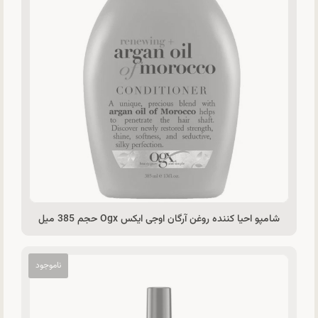
شامپو احیا کننده روغن آرگان اوجی ایکس Ogx حجم 385 میل