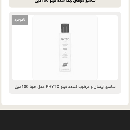
شامپو موهای رنگ شده فیتو 100میل
شامپو آبرسان و مرطوب کننده فیتو PHYTO مدل جوبا 100میل