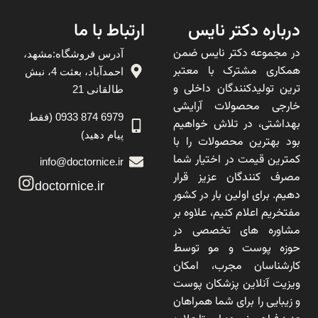
درباره دکتر نایس
ارتباط با ما
در مجموعه دکتر نایس ضمن
آدرس فروشگاه:مشهد،
همکاری مشترک با معتبر
احمدآباد، بعثت 4، نبش
ترین تولیدکنندگان داخلی و
طالقانی 21
خارجی محصولات آرایشی
6979 874 0933 (فقط
بهداشتی، در تلاش خواهیم
پیام دهید)
بود بهترین محصولات را با
کمترین قیمت در اختیار شما
info@doctornice.ir
مصرف کنندگان عزیز قرار
doctornice.ir
دهیم. برای اولین بار در کشور
مفتخریم اعلام کنیم، علاوه بر
مشاوره های تخصصی در
حوزه پوست و مو توسط
کارشناسان مجرب، امکان
ویزیت آنلاین پزشکان پوست
و زیبایی را برای شما همراهان