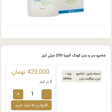
شامپو سر و بدن کودک الوینا 250 میلی لیتر
420,000
تومان
دسته بندی :
شامپو
برند :
بدن
,
مراقبت بدن
elvina
3 در انبار
+
-
افزودن به سبد خرید