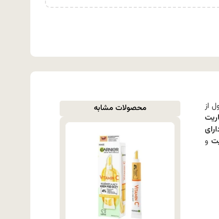
 از
محصولات مشابه
اریت
رای
یت
و