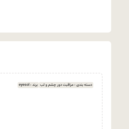
دسته بندی :
مراقبت دور چشم و لب
برند :
eyesol