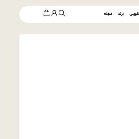
قویتی
برند
مجله