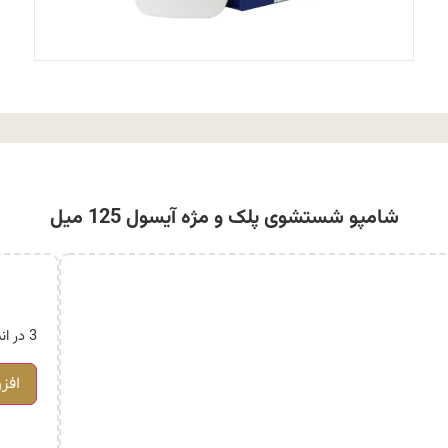
شامپو شستشوی پلک و مژه آیسول 125 میل
3 در انبار
افز