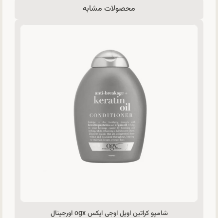
محصولات مشابه
شامپو کراتین اویل اوجی ایکس ogx اورجینال