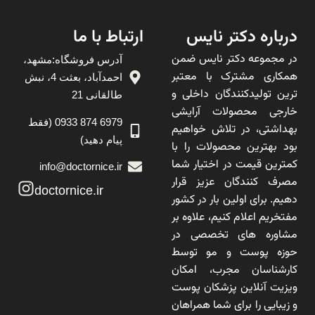
درباره دکتر نایس
ارتباط با ما
در مجموعه دکتر نایس ضمن
آدرس فروشگاه:مشهد،
همکاری مشترک با معتبر
احمدآباد، بعثت 4، نبش
ترین تولیدکنندگان داخلی و
طالقانی 21
خارجی محصولات آرایشی
6979 874 0933 (فقط
بهداشتی، در تلاش خواهیم
پیام دهید)
بود بهترین محصولات را با
کمترین قیمت در اختیار شما
info@doctornice.ir
مصرف کنندگان عزیز قرار
doctornice.ir
دهیم. برای اولین بار در کشور
مفتخریم اعلام کنیم، علاوه بر
مشاوره های تخصصی در
حوزه پوست و مو توسط
کارشناسان مجرب، امکان
ویزیت آنلاین پزشکان پوست
و زیبایی را برای شما همراهان