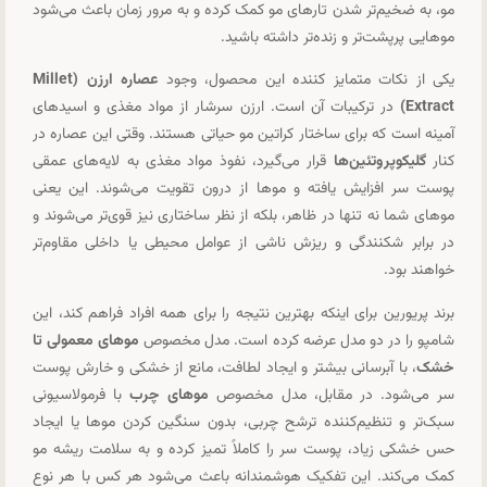
مو، به ضخیم‌تر شدن تارهای مو کمک کرده و به مرور زمان باعث می‌شود
موهایی پرپشت‌تر و زنده‌تر داشته باشید.
یکی از نکات متمایز کننده این محصول، وجود
عصاره ارزن (Millet
Extract)
در ترکیبات آن است. ارزن سرشار از مواد مغذی و اسیدهای
آمینه است که برای ساختار کراتین مو حیاتی هستند. وقتی این عصاره در
کنار
گلیکوپروتئین‌ها
قرار می‌گیرد، نفوذ مواد مغذی به لایه‌های عمقی
پوست سر افزایش یافته و موها از درون تقویت می‌شوند. این یعنی
موهای شما نه تنها در ظاهر، بلکه از نظر ساختاری نیز قوی‌تر می‌شوند و
در برابر شکنندگی و ریزش ناشی از عوامل محیطی یا داخلی مقاوم‌تر
خواهند بود.
برند پریورین برای اینکه بهترین نتیجه را برای همه افراد فراهم کند، این
شامپو را در دو مدل عرضه کرده است. مدل مخصوص
موهای معمولی تا
خشک
، با آبرسانی بیشتر و ایجاد لطافت، مانع از خشکی و خارش پوست
سر می‌شود. در مقابل، مدل مخصوص
موهای چرب
با فرمولاسیونی
سبک‌تر و تنظیم‌کننده ترشح چربی، بدون سنگین کردن موها یا ایجاد
حس خشکی زیاد، پوست سر را کاملاً تمیز کرده و به سلامت ریشه مو
کمک می‌کند. این تفکیک هوشمندانه باعث می‌شود هر کس با هر نوع