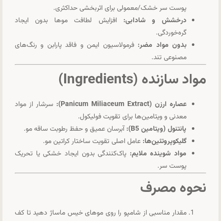
پوست سر خشک/معمولی برای اثربخشی حداکثری.
درخشش و شادابی:
افزایش لطافت موها بدون ایجاد
گره‌خوردگی.
بدون مواد مضر:
فرمولاسیون ایمن و فاقد پارابن و رنگ‌های
مصنوعی تند.
مواد سازنده (Ingredients)
عصاره ارزن (Panicum Miliaceum Extract):
سرشار از مواد
معدنی و ویتامین‌ها برای تقویت فولیکول.
پانتنول (ویتامین B5):
آبرسان عمیق و حفظ رطوبت ساقه مو.
گلیکوپروتئین‌ها:
عامل اصلی تقویت ساختار کراتین مو.
مواد شوینده ملایم:
پاک‌کنندگی بدون ایجاد خشکی یا تحریک
پوست سر.
نحوه مصرف
مقدار مناسبی از شامپو را روی موهای خیس ماساژ دهید تا کف