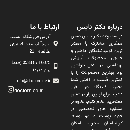
درباره دکتر نایس
ارتباط با ما
در مجموعه دکتر نایس ضمن
آدرس فروشگاه:مشهد،
همکاری مشترک با معتبر
احمدآباد، بعثت 4، نبش
ترین تولیدکنندگان داخلی و
طالقانی 21
خارجی محصولات آرایشی
6979 874 0933 (فقط
بهداشتی، در تلاش خواهیم
پیام دهید)
بود بهترین محصولات را با
کمترین قیمت در اختیار شما
info@doctornice.ir
مصرف کنندگان عزیز قرار
doctornice.ir
دهیم. برای اولین بار در کشور
مفتخریم اعلام کنیم، علاوه بر
مشاوره های تخصصی در
حوزه پوست و مو توسط
کارشناسان مجرب، امکان