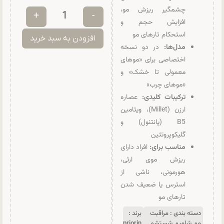
چشمگیر ریزش مو،
+
-
افزایش حجم و
استحکام تارهای مو
افزودن به سبد خرید
مدل‌ها:
در دو نسخه
اختصاصی برای «موهای
معمولی تا خشک» و
«موهای چرب»
ترکیبات کلیدی:
عصاره
ارزن (Millet)، ویتامین
B5 (پانتنول) و
گلیکوپروتئین
مناسب برای:
افراد دارای
ریزش موی ارثی،
هورمونی، ناشی از
استرس یا ضعیف شدن
تارهای مو
دسته بندی :
مراقبت
برند :
مو
,
شامپو
,
شستشو
priorin