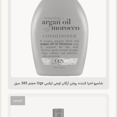
شامپو احیا کننده روغن آرگان اوجی ایکس Ogx حجم 385 میل