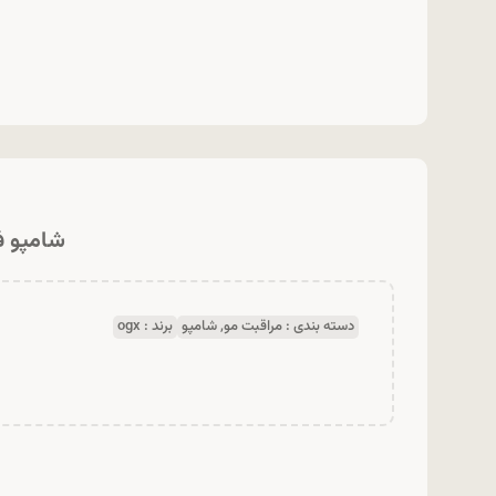
شامپو فری
دسته بندی :
مراقبت مو
,
شامپو
برند :
ogx