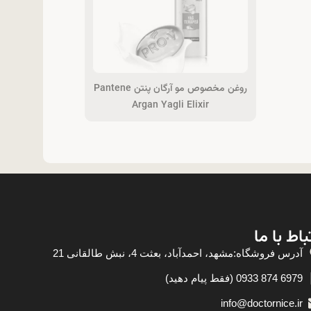
روغن مخصوص مو آرگان پنتن Pantene
Argan Yagli Elixir
باط با ما
آدرس فروشگاه:مشهد، احمدآباد، بعثت 4، نبش طالقانی 21
6979 874 0933 (فقط پیام دهید)
info@doctornice.ir