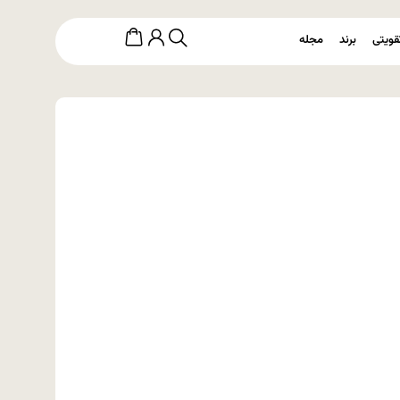
قویتی
برند
مجله