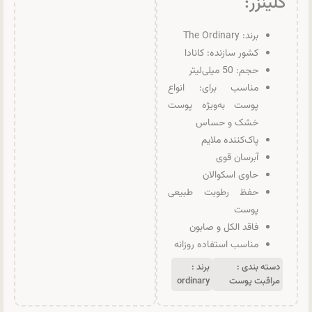
کلینزر:
برند: The Ordinary
کشور سازنده: کانادا
حجم: 50 میلی‌لیتر
مناسب برای: انواع
پوست به‌ویژه پوست
خشک و حساس
پاک‌کننده ملایم
آبرسان قوی
حاوی اسکوالان
حفظ رطوبت طبیعی
پوست
فاقد الکل و صابون
مناسب استفاده روزانه
دسته بندی :
برند :
مراقبت پوست
ordinary