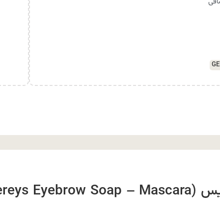
ضافی
GE
درباره ی صابون ابرو ریملی گریس (ys Eyebrow Soap – Mascara