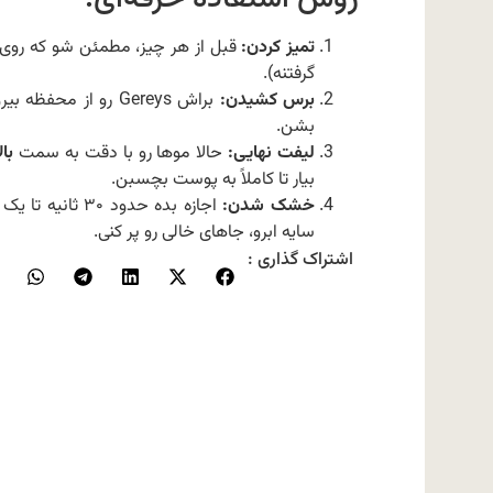
تمیز کردن:
قبل از هر چیز، مطمئن شو که روی ا
گرفتنه).
برس کشیدن:
براش Gereys رو از محفظه بیرون بیار. اول موهای ابرو رو به سمت
بشن.
لیفت نهایی:
حالا موها رو با دقت به سمت
بال
بیار تا کاملاً به پوست بچسبن.
خشک شدن:
اجازه بده حدود
سایه ابرو، جاهای خالی رو پر کنی.
اشتراک گذاری :