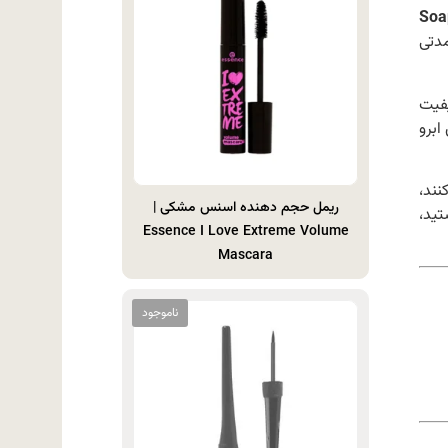
Soa
مدتی
کیفیت
ابرو
نند،
ریمل حجم دهنده اسنس مشکی |
تید،
Essence I Love Extreme Volume
Mascara