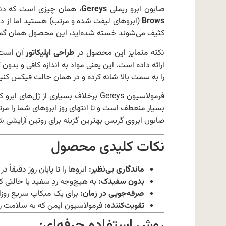
صابون ابرو ریملی
Gereys
، همان چیزی است که دنیا
Brows
(ابروهای لیفت شده و مرتب) هستید اما از در
کثیف می‌شوند خسته شده‌اید، این محصول همان گ
نکته متمایز این محصول در
طراحی اپلیکاتور
ارائه داده است. این یعنی مواد به اندازه کافی و بدون 
را به سمت بالا شانه کرده و در همان حالت فیکس کنید
فرمولاسیون Gereys برخلاف بسیاری از
بسیار منعطف است و تا انتهای روز ابروهای شما را مرت
صابون ابروی گریس بهترین گزینه برای روتین آرایشی
نکات کلیدی محصول
ماندگاری بی‌نظیر:
ابروها را تا پایان روز دقیقاً
بدون سفیدک:
به هیچ‌وجه ردِ سفید یا حالتی ک
صرفه‌جویی در زمان:
برای یک میکاپ سریع روزان
تقویت‌کننده:
فرمولاسیون ایمن که به سلامت ری
روش استفاده حرفه‌ای: