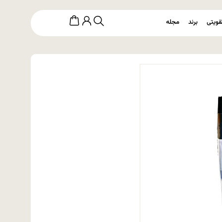
قویتی
برند
مجله