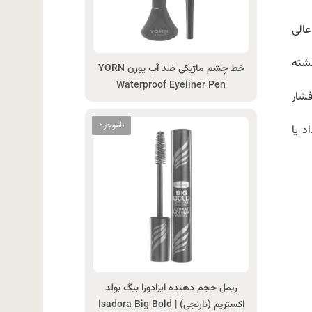
عالی
شته
خط چشم ماژیکی ضد آب یورن YORN
Waterproof Eyeliner Pen
شار
اد یا
ریمل حجم دهنده ایزادورا بیگ بولد
اکستریم (نارنجی) | Isadora Big Bold