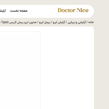
صفحه نخست
آرایش
خانه
آرایشی و زیبایی
آرایش ابرو
ریمل ابرو
/
/
/
/ صابون ابرو ریملی گریس (Gereys Eyebrow Soap – Mascara Type)