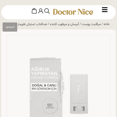
خانه
مراقبت پوست
آبرسان و مرطوب کننده
/
/
/ ضدآفتاب استیکی فلورمار SPF50