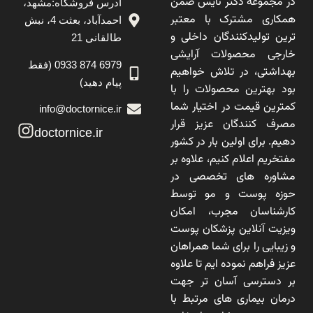
در مجموعه دکتر نایس ضمن
آدرس فروشگاه:مشهد،
همکاری مشترک با معتبر
احمدآباد، بعثت 4، نبش
ترین تولیدکنندگان داخلی و
طالقانی 21
خارجی محصولات آرایشی
6979 874 0933 (فقط
بهداشتی، در تلاش خواهیم
پیام دهید)
بود بهترین محصولات را با
کمترین قیمت در اختیار شما
info@doctornice.ir
مصرف کنندگان عزیز قرار
doctornice.ir
دهیم. برای اولین بار در کشور
مفتخریم اعلام کنیم، علاوه بر
مشاوره های تخصصی در
حوزه پوست و مو توسط
کارشناسان مجرب، امکان
ویزیت آنلاین پزشکان پوست
و زیبایی را برای شما همراهان
عزیز فراهم نموده ایم تا علاوه
بر دسترسی آسان تر جهت
درمان بیماری های مرتبط با