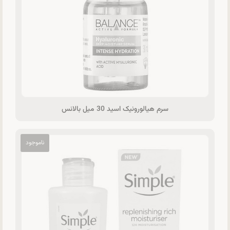
سرم هيالورونيک اسيد 30 ميل بالانس