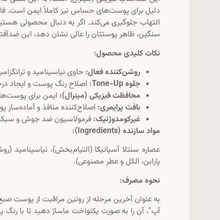
دلیل برای پوست‌های حساس نیز کاملاً ایمن است. فاق
التهاب جلوگیری می‌کند. اگر به دنبال محصولی هستی
سنگین، ظاهر پوستتان را عالی نشان دهد، این ضدآفتاب از برند اسکین ۱۰۰۴ بهترین ان
نکات کلیدی محصول:
روشن‌کننده فعال:
حاوی نیاسینامید و ترانگزام
جلوه Tone-Up:
اصلاح رنگ پوست و ایجاد در
محافظت فیزیکی (مینرال):
ایمن برای پوست‌ه
بافت پرایمری:
اصلاح‌کننده منافذ و آماده‌ساز پ
غیرکومدوژنیک:
فرمولاسیون ضد جوش و سبک برا
مواد سازنده (Ingredients):
عصاره سنتلا آسیاتیکا (التیام‌بخش)، نیاسینامید (رو
پارابن، الکل و عطر مصنوعی).
نحوه مصرف:
به عنوان آخرین مرحله از روتین مراقبت از پوست صبح