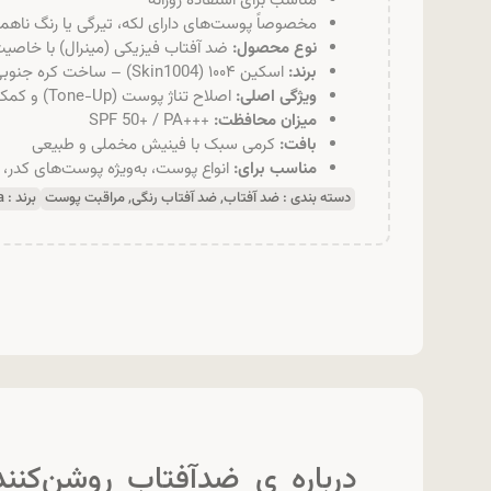
مناسب برای استفاده روزانه
مخصوصاً پوست‌های دارای لکه، تیرگی یا رنگ ناه
نوع محصول:
ضد آفتاب فیزیکی (مینرال) با خاصی
برند:
اسکین ۱۰۰۴ (Skin1004) – ساخت کره جنوبی
ویژگی اصلی:
اصلاح تناژ پوست (Tone-Up) و کمک به محو کردن لک‌ها
میزان محافظت:
+++SPF 50+ / PA
بافت:
کرمی سبک با فینیش مخملی و طبیعی
مناسب برای:
انواع پوست، به‌ویژه پوست‌های کدر، 
دسته بندی :
ضد آفتاب
,
ضد آفتاب رنگی
,
مراقبت پوست
برند :
a