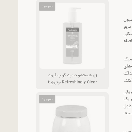
اسیون
 کند، بلکه به مرور
 این محصول به شکلی
اصله
امیک
‌های
دلک
ژل شستشو صورت گریپ فروت
ند.
Refreshingly Clear نوتروژینا
یکی
ه عنوان یک
 طول
ته،
همین