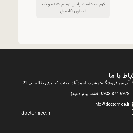
کرم سیکالفیت پلاس ترمیم کننده و ضد
لک اون 40 میل
باط با ما
آدرس فروشگاه:مشهد، احمدآباد، بعثت 4، نبش طالقانی 21
6979 874 0933 (فقط پیام دهید)
info@doctornice.ir
doctornice.ir