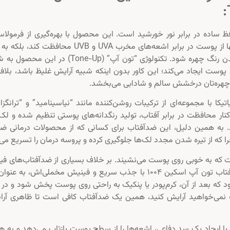
ین ۱۰۰۴، فراتر از یک محافظ ساده در برابر نور خورشید است. این محصول با بهره‌گیری از فرمول
اختصاصی “Tone Brightening” طراحی شده تا نه‌تنها از پوست در برابر اشعه‌های مخرب UVA و UVB محافظت
زمان باعث روشن‌تر شدن لک‌های تیره و یکدست شدن رنگ چهره شود. تکنولوژی “تون آپ” (Tone-Up) در
وست ایجاد می‌کند؛ این کاور بدون اینکه شبیه آرایش غلیظ باشد، بلاف
چهره‌تان درخشش سالم و شادابی می‌بخشد.
کا با مجموعه‌ای از ترکیبات روشن‌کننده مانند “نیاسینامید” و “ترانگز
ار محافظت در برابر آفتاب، تولید رنگدانه‌های پوستی تنظیم شده و لک
د. به همین دلیل، این ضدآفتاب برای کسانی که از محصولات درمانی ض
که از تیره شدن مجدد لک‌ها جلوگیری کرده و پروسه درمان را تسریع می‌ک
 به خوبی روی پوست می‌نشیند. بر خلاف بسیاری از ضدآفتاب‌های فیز
که رد سفیدی گچی یا نامطلوبی باقی می‌گذارند، ضدآفتاب تون آپ اسکین ۱۰۰۴ با جذب سریع و فینیش مخملی‌اش، ب
شود که بعد از آن، کرم‌پودر یا پنکیک به راحتی روی پوست پخش شود و در
 نمی‌خواهید آرایش کنید، همین یک ضدآفتاب کافی است تا ظاهری آراس
با ایجاد یک سد دفاعی، اشعه‌ها را از سطح پوست بازتاب می‌دهد و به 