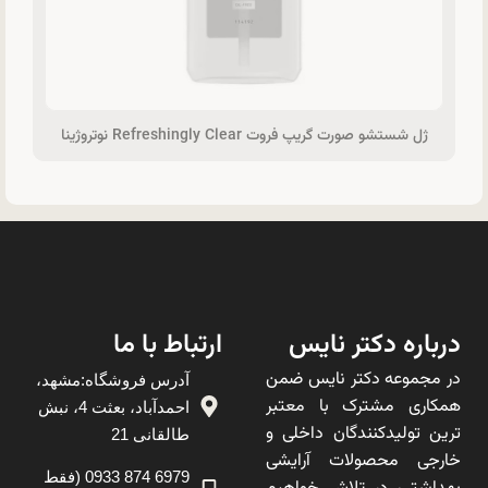
ژل شستشو صورت گریپ فروت Refreshingly Clear نوتروژینا
درباره دکتر نایس
ارتباط با ما
در مجموعه دکتر نایس ضمن
آدرس فروشگاه:مشهد،
همکاری مشترک با معتبر
احمدآباد، بعثت 4، نبش
ترین تولیدکنندگان داخلی و
طالقانی 21
خارجی محصولات آرایشی
6979 874 0933 (فقط