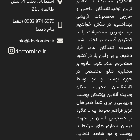
همکاری مشترک با معتبر
احمدآباد، بعثت 4، نبش
ترین تولیدکنندگان داخلی و
طالقانی 21
خارجی محصولات آرایشی
6979 874 0933 (فقط
بهداشتی، در تلاش خواهیم
پیام دهید)
بود بهترین محصولات را با
کمترین قیمت در اختیار شما
info@doctornice.ir
مصرف کنندگان عزیز قرار
doctornice.ir
دهیم. برای اولین بار در کشور
مفتخریم اعلام کنیم، علاوه بر
مشاوره های تخصصی در
حوزه پوست و مو توسط
کارشناسان مجرب، امکان
ویزیت آنلاین پزشکان پوست
و زیبایی را برای شما همراهان
عزیز فراهم نموده ایم تا علاوه
بر دسترسی آسان تر جهت
درمان بیماری های مرتبط با
پوست و مو، شاهد انتخابی