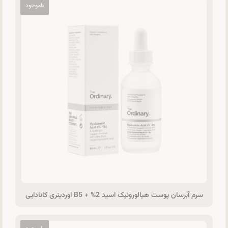
سرم آبرسان پوست هیالورونیک اسید 2% + B5 اوردینری کانادایی