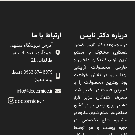
درباره دکتر نایس
ارتباط با ما
در مجموعه دکتر نایس ضمن
آدرس فروشگاه:مشهد،
همکاری مشترک با معتبر
احمدآباد، بعثت 4، نبش
ترین تولیدکنندگان داخلی و
طالقانی 21
خارجی محصولات آرایشی
6979 874 0933 (فقط
بهداشتی، در تلاش خواهیم
پیام دهید)
بود بهترین محصولات را با
کمترین قیمت در اختیار شما
info@doctornice.ir
مصرف کنندگان عزیز قرار
doctornice.ir
دهیم. برای اولین بار در کشور
مفتخریم اعلام کنیم، علاوه بر
مشاوره های تخصصی در
حوزه پوست و مو توسط