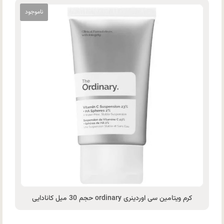
کرم ویتامین سی اوردینری ordinary حجم 30 میل کانادایی