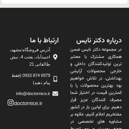
درباره دکتر نایس
ارتباط با ما
در مجموعه دکتر نایس ضمن
آدرس فروشگاه:مشهد،
همکاری مشترک با معتبر
احمدآباد، بعثت 4، نبش
ترین تولیدکنندگان داخلی و
طالقانی 21
خارجی محصولات آرایشی
6979 874 0933 (فقط
بهداشتی، در تلاش خواهیم
پیام دهید)
بود بهترین محصولات را با
کمترین قیمت در اختیار شما
info@doctornice.ir
مصرف کنندگان عزیز قرار
doctornice.ir
دهیم. برای اولین بار در کشور
مفتخریم اعلام کنیم، علاوه بر
مشاوره های تخصصی در
حوزه پوست و مو توسط