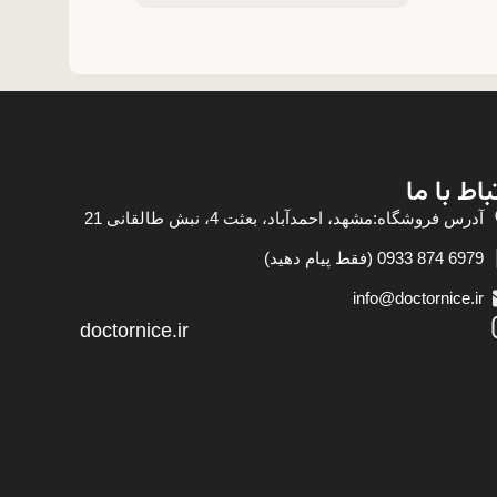
باط با ما
آدرس فروشگاه:مشهد، احمدآباد، بعثت 4، نبش طالقانی 21
6979 874 0933 (فقط پیام دهید)
info@doctornice.ir
doctornice.ir