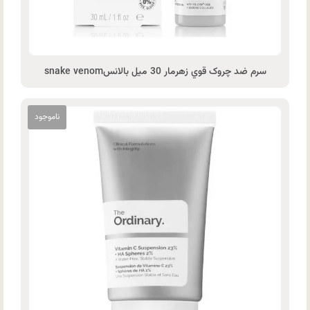
سرم ضد چروک قوي زهرمار 30 ميل بالانسsnake venom