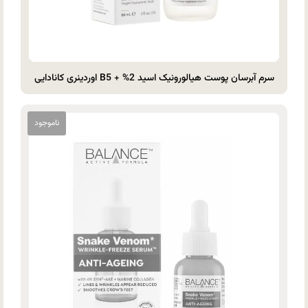
سرم آبرسان پوست هیالورونیک اسید 2% + B5 اوردینری کانادایی