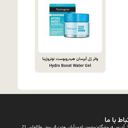
واتر ژل آبرسان هیدروبوست نوتروژینا
Hydro Boost Water Gel
باط با ما
آدرس فروشگاه:مشهد، احمدآباد، بعثت 4، نبش طالقانی 21