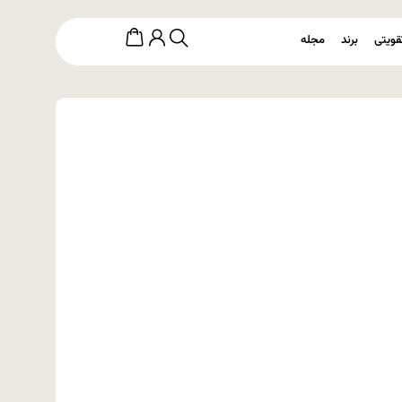
قویتی
برند
مجله