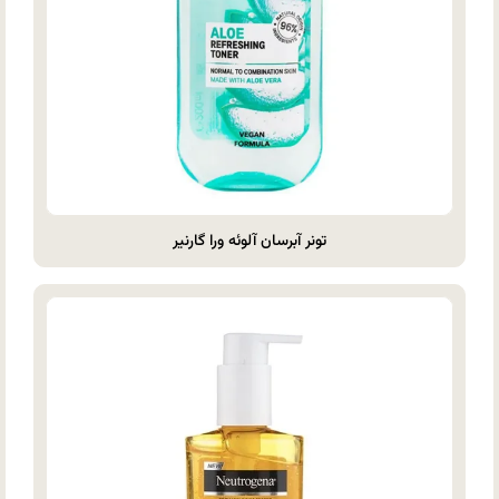
تونر آبرسان آلوئه ورا گارنیر