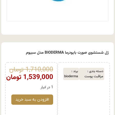
ژل شستشوی صورت بایودرما BIODERMA مدل سبیوم
1,710,000
تومان
دسته بندی :
برند :
1,539,000
تومان
مراقبت پوست
bioderma
1 در انبار
افزودن به سبد خرید