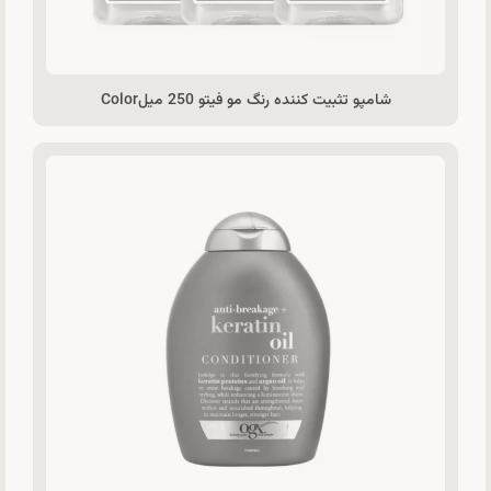
شامپو تثبیت کننده رنگ مو فیتو 250 میلColor