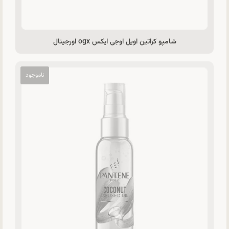
شامپو کراتین اویل اوجی ایکس ogx اورجینال