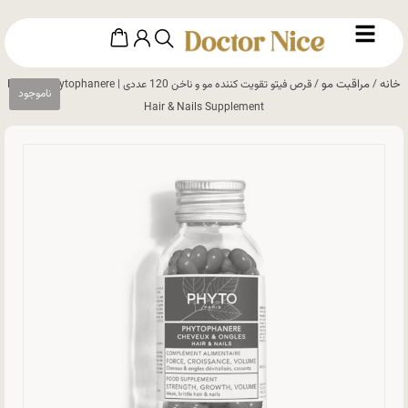
خانه
مراقبت مو
/
/ قرص فیتو تقویت کننده مو و ناخن 120 عددی | PHYTO Phytophanere
Hair & Nails Supplement