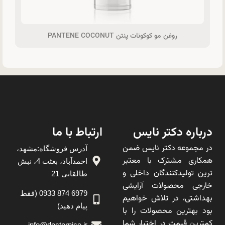
روغن مو کوکونات پنتن PANTENE COCONUT
درباره دکتر نایس
ارتباط با ما
در مجموعه دکتر نایس ضمن
آدرس فروشگاه:مشهد،
همکاری مشترک با معتبر
احمدآباد، بعثت 4، نبش
ترین تولیدکنندگان داخلی و
طالقانی 21
خارجی محصولات آرایشی
6979 874 0933 (فقط
بهداشتی، در تلاش خواهیم
پیام دهید)
بود بهترین محصولات را با
کمترین قیمت در اختیار شما
info@doctornice.ir