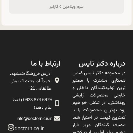
سرم ویتامین c گارنیر
درباره دکتر نایس
ارتباط با ما
در مجموعه دکتر نایس ضمن
آدرس فروشگاه:مشهد،
همکاری مشترک با معتبر
احمدآباد، بعثت 4، نبش
ترین تولیدکنندگان داخلی و
طالقانی 21
خارجی محصولات آرایشی
6979 874 0933 (فقط
بهداشتی، در تلاش خواهیم
پیام دهید)
بود بهترین محصولات را با
کمترین قیمت در اختیار شما
info@doctornice.ir
مصرف کنندگان عزیز قرار
doctornice.ir
دهیم. برای اولین بار در کشور