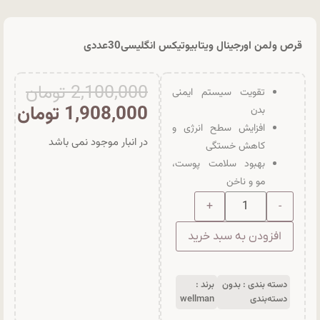
قرص ولمن اورجینال ویتابیوتیکس انگلیسی30عددی
2,100,000
تومان
تقویت سیستم ایمنی
1,908,000
تومان
بدن
افزایش سطح انرژی و
در انبار موجود نمی باشد
کاهش خستگی
بهبود سلامت پوست،
مو و ناخن
افزودن به سبد خرید
دسته بندی :
بدون
برند :
دسته‌بندی
wellman