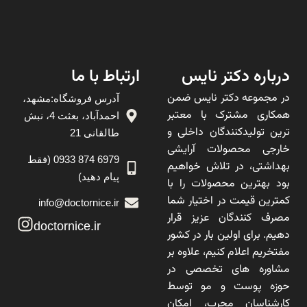
درباره دکتر نایس
ارتباط با ما
در مجموعه دکتر نایس ضمن
آدرس فروشگاه:مشهد،
همکاری مشترک با معتبر
احمدآباد، بعثت 4، نبش
ترین تولیدکنندگان داخلی و
طالقانی 21
خارجی محصولات آرایشی
6979 874 0933 (فقط
بهداشتی، در تلاش خواهیم
پیام دهید)
بود بهترین محصولات را با
کمترین قیمت در اختیار شما
info@doctornice.ir
مصرف کنندگان عزیز قرار
doctornice.ir
دهیم. برای اولین بار در کشور
مفتخریم اعلام کنیم، علاوه بر
مشاوره های تخصصی در
حوزه پوست و مو توسط
کارشناسان مجرب، امکان