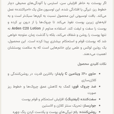
اگر پوستت به خاطر افزایش سن، استرس یا آلودگی‌های محیطی دچار
خطوط ریز، تیرگی یا افتادگی شده، این لوسیون مثل یک «احیاکننده» عمل
می‌کند. بافت لوسیونی این محصول نسبت به کرم‌ها سبک‌تر است و به
لایه‌های زیرین پوست نفوذ می‌کند تا چروک‌ها را از درون پر کرده و
پوست را سفت و لیفت کند. استفاده مداوم از
Arden C20 Lotion
نه
تنها پوست را روشن و شفاف می‌کند، بلکه با گذشت زمان، متوجه خواهی
شد که پوستت قوام و استحکام بیشتری پیدا کرده است. این محصول،
یک روتینِ لوکس و علمی برای خانم‌هایی است که به سلامت پوستشان
اهمیت می‌دهند.
نکات کلیدی محصول
حاوی ۲۰٪ ویتامین C پایدار:
بالاترین قدرت در روشن‌کنندگی و
کلاژن‌سازی
ضد چروک قوی:
کمک به کاهش عمق چروک‌ها و خطوط ریز
صورت
سفت‌کننده (لیفتینگ):
افزایش استحکام و قوام پوست
جوان‌ساز:
تحریک سنتز کلاژن و الاستین
روشن‌کننده:
رفع تیرگی‌های پوست و یکدست کردن رنگ چهره