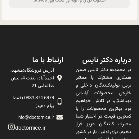
اسکراب گل رز و آلوئه ورا سنت ایوز St.Ives
درباره دکتر نایس
ارتباط با ما
در مجموعه دکتر نایس ضمن
آدرس فروشگاه:مشهد،
همکاری مشترک با معتبر
احمدآباد، بعثت 4، نبش
ترین تولیدکنندگان داخلی و
طالقانی 21
خارجی محصولات آرایشی
6979 874 0933 (فقط
بهداشتی، در تلاش خواهیم
پیام دهید)
بود بهترین محصولات را با
کمترین قیمت در اختیار شما
info@doctornice.ir
مصرف کنندگان عزیز قرار
doctornice.ir
دهیم. برای اولین بار در کشور