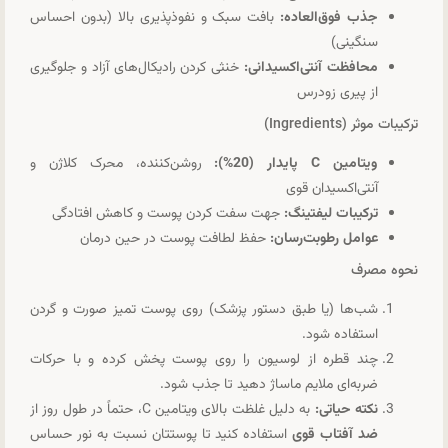
جذب فوق‌العاده:
بافت سبک و نفوذپذیری بالا (بدون احساس
سنگینی)
محافظت آنتی‌اکسیدانی:
خنثی کردن رادیکال‌های آزاد و جلوگیری
از پیری زودرس
ترکیبات موثر (Ingredients)
ویتامین C پایدار (20%):
روشن‌کننده، محرک کلاژن و
آنتی‌اکسیدان قوی
ترکیبات لیفتینگ:
جهت سفت کردن پوست و کاهش افتادگی
عوامل رطوبت‌رسان:
حفظ لطافت پوست در حین درمان
نحوه مصرف
شب‌ها (یا طبق دستور پزشک) روی پوست تمیز صورت و گردن
استفاده شود.
چند قطره از لوسیون را روی پوست پخش کرده و با حرکات
ضربه‌ای ملایم ماساژ دهید تا جذب شود.
نکته حیاتی:
به دلیل غلظت بالای ویتامین C، حتماً در طول روز از
ضد آفتاب قوی
استفاده کنید تا پوستتان نسبت به نور حساس