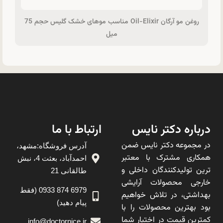
روغن مو آرگان Oil-Elixir مناسب موهای خشک گلیس حجم 75
میل
درباره دکتر نایس
ارتباط با ما
در مجموعه دکتر نایس ضمن
آدرس فروشگاه:مشهد،
همکاری مشترک با معتبر
احمدآباد، بعثت 4، نبش
ترین تولیدکنندگان داخلی و
طالقانی 21
خارجی محصولات آرایشی
6979 874 0933 (فقط
بهداشتی، در تلاش خواهیم
پیام دهید)
بود بهترین محصولات را با
کمترین قیمت در اختیار شما
info@doctornice.ir