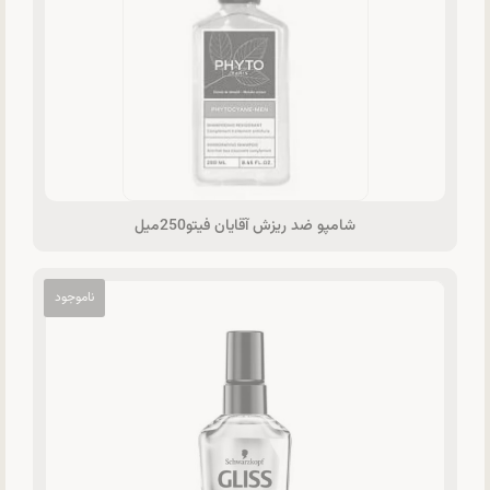
شامپو ضد ریزش آقایان فیتو250میل