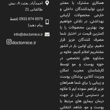
همکاری مشترک با معتبر
احمدآباد، بعثت 4، نبش
ترین تولیدکنندگان داخلی و
طالقانی 21
خارجی محصولات آرایشی
6979 874 0933 (فقط
بهداشتی، در تلاش خواهیم
پیام دهید)
بود بهترین محصولات را با
کمترین قیمت در اختیار شما
info@doctornice.ir
مصرف کنندگان عزیز قرار
doctornice.ir
دهیم. برای اولین بار در کشور
مفتخریم اعلام کنیم، علاوه بر
مشاوره های تخصصی در
حوزه پوست و مو توسط
کارشناسان مجرب، امکان
ویزیت آنلاین پزشکان پوست
و زیبایی را برای شما همراهان
عزیز فراهم نموده ایم تا علاوه
بر دسترسی آسان تر جهت
درمان بیماری های مرتبط با
پوست و مو، شاهد انتخابی