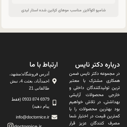
شامپو اکوآلایزر مناسب موهای کراتین شده استار لیدی
درباره دکتر نایس
ارتباط با ما
در مجموعه دکتر نایس ضمن
آدرس فروشگاه:مشهد،
همکاری مشترک با معتبر
احمدآباد، بعثت 4، نبش
ترین تولیدکنندگان داخلی و
طالقانی 21
خارجی محصولات آرایشی
6979 874 0933 (فقط
بهداشتی، در تلاش خواهیم
پیام دهید)
بود بهترین محصولات را با
کمترین قیمت در اختیار شما
info@doctornice.ir
مصرف کنندگان عزیز قرار
doctornice.ir