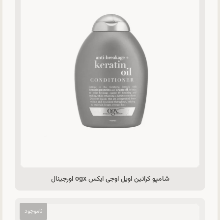
شامپو کراتین اویل اوجی ایکس ogx اورجینال