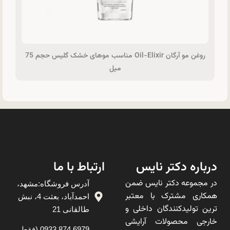
روغن مو آرگان Oil-Elixir مناسب موهای خشک گلیس حجم 75
میل
درباره دکتر نایس
ارتباط با ما
در مجموعه دکتر نایس ضمن
آدرس فروشگاه:مشهد،
همکاری مشترک با معتبر
احمدآباد، بعثت 4، نبش
ترین تولیدکنندگان داخلی و
طالقانی 21
خارجی محصولات آرایشی
6979 874 0933 (فقط