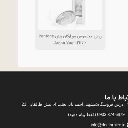
روغن مخصوص مو آرگان پنتن Pantene
Argan Yagli Elixir
باط با ما
آدرس فروشگاه:مشهد، احمدآباد، بعثت 4، نبش طالقانی 21
6979 874 0933 (فقط پیام دهید)
info@doctornice.ir