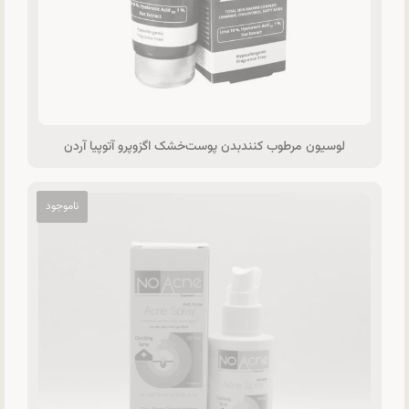
لوسیون مرطوب کنندبدن پوست‌خشک اگزوپرو آتوپیا آردن