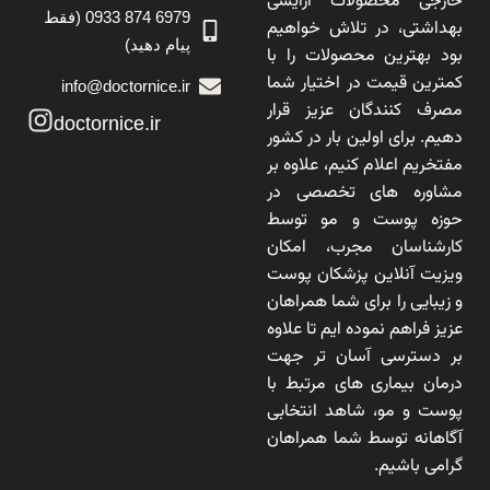
خارجی محصولات آرایشی
6979 874 0933 (فقط
بهداشتی، در تلاش خواهیم
پیام دهید)
بود بهترین محصولات را با
کمترین قیمت در اختیار شما
info@doctornice.ir
مصرف کنندگان عزیز قرار
doctornice.ir
دهیم. برای اولین بار در کشور
مفتخریم اعلام کنیم، علاوه بر
مشاوره های تخصصی در
حوزه پوست و مو توسط
کارشناسان مجرب، امکان
ویزیت آنلاین پزشکان پوست
و زیبایی را برای شما همراهان
عزیز فراهم نموده ایم تا علاوه
بر دسترسی آسان تر جهت
درمان بیماری های مرتبط با
پوست و مو، شاهد انتخابی
آگاهانه توسط شما همراهان
گرامی باشیم.