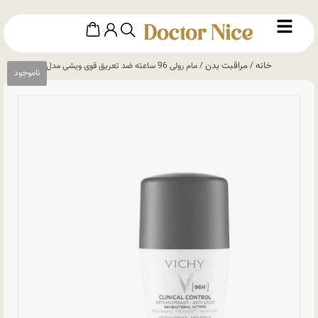
خانه
مراقبت بدن
/
/ مام رولی 96 ساعته ضد تعریق قوی ویشی مدل