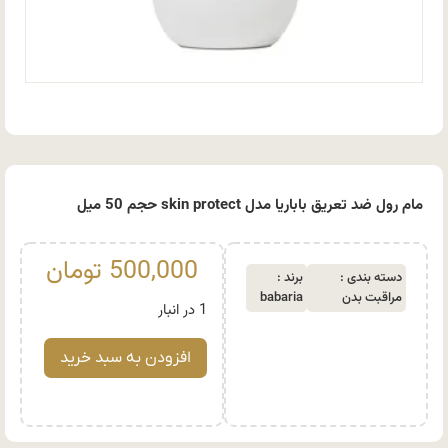
مام رول ضد تعریق باباریا مدل skin protect حجم 50 میل
500,000
تومان
دسته بندی :
برند :
مراقبت بدن
babaria
1 در انبار
افزودن به سبد خرید