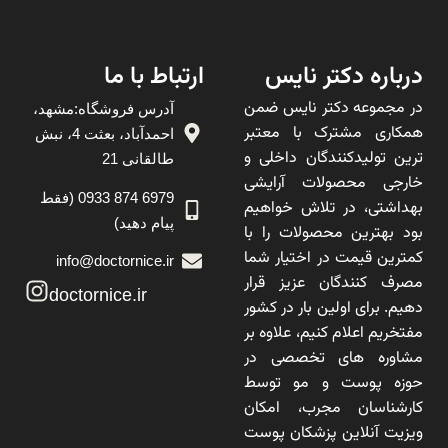
درباره دکتر نایس
ارتباط با ما
در مجموعه دکتر نایس ضمن
آدرس فروشگاه:مشهد،
همکاری مشترک با معتبر
احمدآباد، بعثت 4، نبش
ترین تولیدکنندگان داخلی و
طالقانی 21
خارجی محصولات آرایشی
6979 874 0933 (فقط
بهداشتی، در تلاش خواهیم
پیام دهید)
بود بهترین محصولات را با
کمترین قیمت در اختیار شما
info@doctornice.ir
مصرف کنندگان عزیز قرار
doctornice.ir
دهیم. برای اولین بار در کشور
مفتخریم اعلام کنیم، علاوه بر
مشاوره های تخصصی در
حوزه پوست و مو توسط
کارشناسان مجرب، امکان
ویزیت آنلاین پزشکان پوست