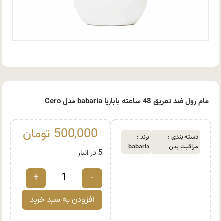
مام رول ضد تعریق 48 ساعته باباریا babaria مدل Cero
500,000
تومان
دسته بندی :
برند :
مراقبت بدن
babaria
5 در انبار
+
-
افزودن به سبد خرید